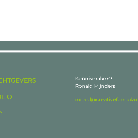
Kennismaken?
CHTGEVERS
Ronald Mijnders
LIO
ronald@creativeformula.n
S