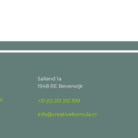
Salland 1a
1948 RE Beverwijk
l
+31 (0) 251 212 399
info@creativeformula.nl