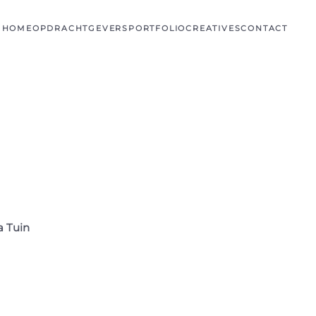
HOME
OPDRACHTGEVERS
PORTFOLIO
CREATIVES
CONTACT
 Tuin